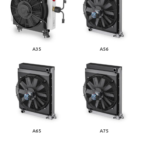
A35
A56
A65
A75