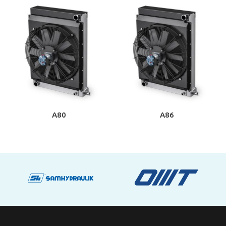
A80
A86