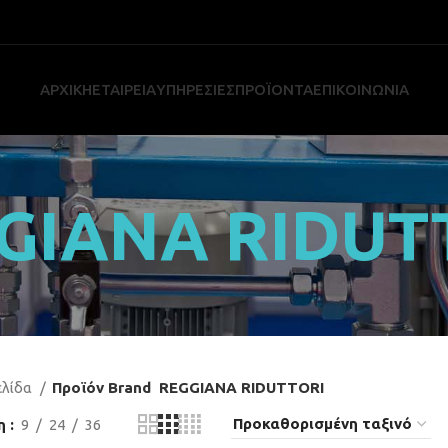
ΑΡΧΙΚΗ
ΕΤΑΙΡΕΙΑ
ΥΠΗΡΕΣΙΕΣ
ΠΡΟΪΌΝΤΑ
ΕΠΙΚΟΙΝΩΝΙΑ
GIANA RIDUT
ελίδα
Προϊόν Brand
REGGIANA RIDUTTORI
η
9
24
36