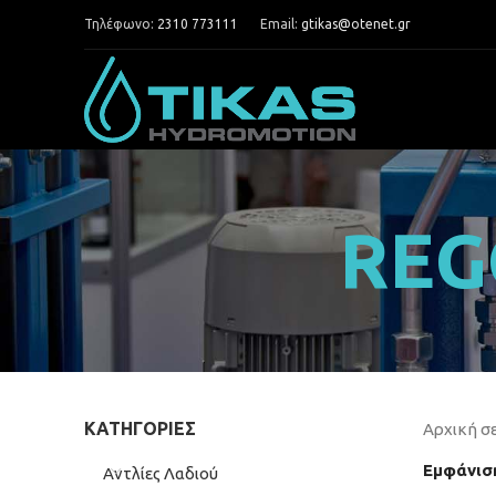
Τηλέφωνο:
2310 773111
Email:
gtikas@otenet.gr
REG
ΚΑΤΗΓΟΡΊΕΣ
Αρχική σ
Εμφάνισ
Αντλίες Λαδιού