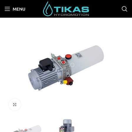
MENU
Κλικ για μεγενθυση